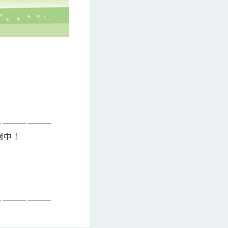
———————
開中！
———————