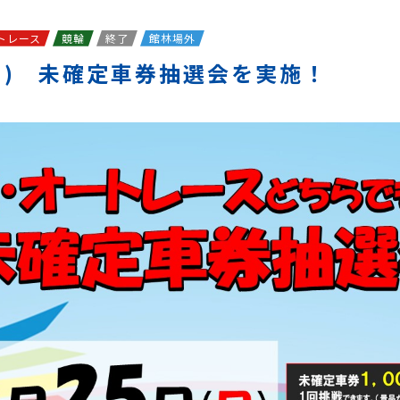
トレース
競輪
終了
館林場外
(日) 未確定車券抽選会を実施！