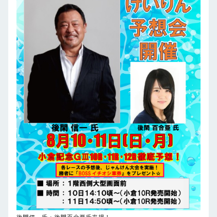
後閑信一氏・後閑百合亜氏来場！