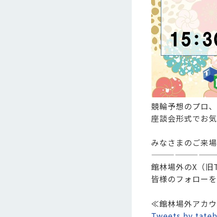
競輪予想のプロ、
座談会形式でお気
みなさまのご来場
————————
館林場外のX（旧
皆様のフォローを
≪館林場外アカウ
Tweets by tateb