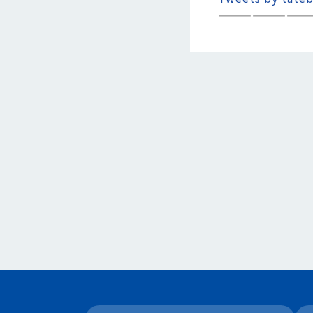
————————