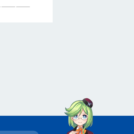
———————