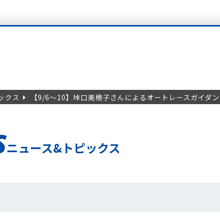
ックス
【9/6～10】垰口美穂子さんによるオートレースガイダ
S
ニュース&トピックス