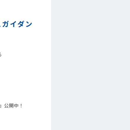
スガイダン
る
林』公開中！