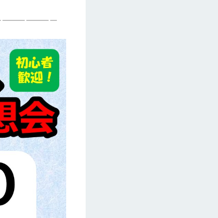
————————