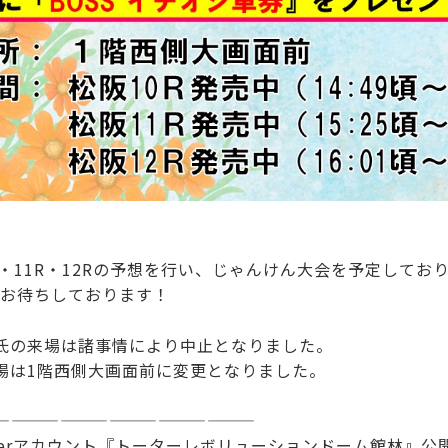
R・11R・12Rの予想を行い、じゃんけん大会を予定してお
お待ちしております！
氏の来場は諸事情により中止となりました。
場は1階西側大画面前に変更となりました。
————————————————
tterアカウント『トーターレボリューションドーム館林』公