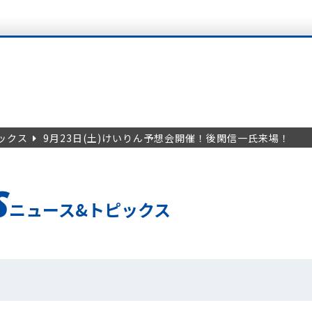
ックス
9月23日(土)けいりん予想会開催！後閑信一氏来場！
S
ニュース&トピックス