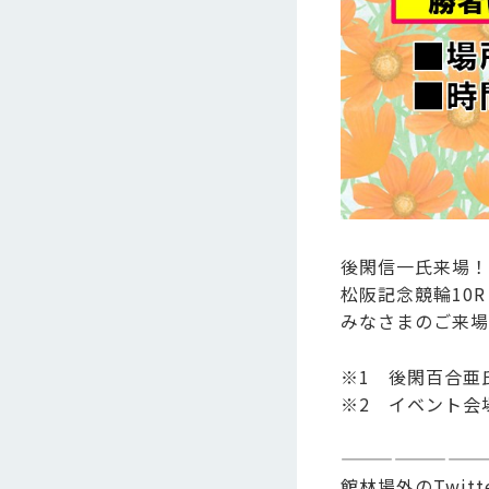
後閑信一氏来場！
松阪記念競輪10
みなさまのご来場
※1 後閑百合亜
※2 イベント会
————————
館林場外のTwi