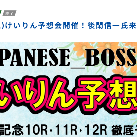
終了
(土)けいりん予想会開催！後閑信一氏