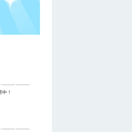
———————
開中！
———————