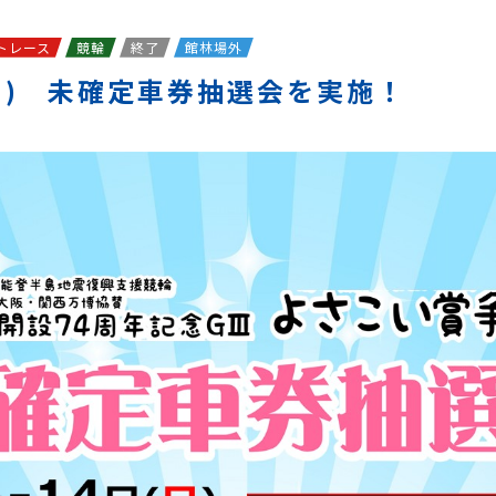
トレース
競輪
終了
館林場外
(日) 未確定車券抽選会を実施！