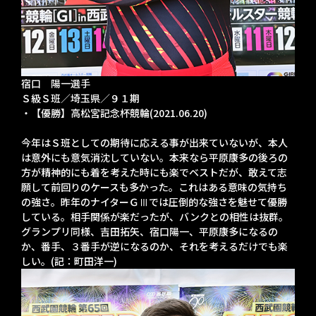
宿口 陽一
選手
Ｓ級Ｓ班／埼玉県／９１期
・【優勝】高松宮記念杯競輪(2021.06.20)
今年はＳ班としての期待に応える事が出来ていないが、本人
は意外にも意気消沈していない。本来なら平原康多の後ろの
方が精神的にも着を考えた時にも楽でベストだが、敢えて志
願して前回りのケースも多かった。これはある意味の気持ち
の強さ。昨年のナイターＧⅢでは圧倒的な強さを魅せて優勝
している。相手関係が楽だったが、バンクとの相性は抜群。
グランプリ同様、吉田拓矢、宿口陽一、平原康多になるの
か、番手、３番手が逆になるのか、それを考えるだけでも楽
しい。(記：町田洋一)