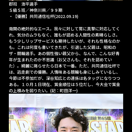
郡司 浩平
選手
Ｓ級Ｓ班／神奈川県／９９期
・【優勝】共同通信社杯(2022.09.19)
南関の絶対的なエース。我々に対して常に真摯に対応してく
れ、気分のムラもなく、誰もが認める人間性の素晴らしさ。
もう少しリップサービスも期待したいが、それも性格なのか
も。これは何度も書いてきたが、引退した父親は、昭和の
ザ・競輪選手。あの個性強い親父から、なんで、こんな好青
年が生まれたのか不思議（お父さんも、それを認めてい
た）。綺麗に捲らせたら日本で一番。ただ、共同通信社杯で
は、逃走劇での優勝。人情味ある競輪も身にしみているし、
今節は不参加だが、深谷知広との連係は名タッグになりつつ
ある。１０月１日現在、賞金順位は５位だし、今大会で賞金
の上積みを図りたい。(記：町田洋一)