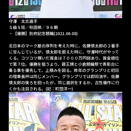
守澤 太志
選手
Ｓ級Ｓ班／秋田県／９６期
・【優勝】別府記念競輪(2021.06.08)
北日本のマーク屋の序列を考えた時に、佐藤慎太郎の２番手
に甘んじているが、慎太郎を超えた時に、守澤時代がやって
くる。コツコツ稼いだ賞金は７０００万円弱あり、賞金順位
で第７位。優勝を狙うより、親王牌と小倉競輪祭で表彰台に
乗る事を優先して、上積みを図る。昨年のグランプリと初日
の理事長杯は同じメンバー。グランプリでは郡司浩平、佐藤
慎太郎の後ろを回ったが、同じ選択をするか、古性優作に行
くかも注目される。(記：町田洋一)