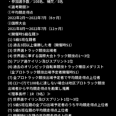
・参加選手数／108名、補欠／8名
≪選考期間≫
①平均競走得点
2022年2月～2022年7月（6ヶ月）
②国際大会
2021年8月～2022年7月（12ヶ月）
≪開催時S級在籍≫
(1) S級S班在籍者
(2) 過去3回以上優勝した者（開催時S1）
(3) 世界選トラック競技出場者
(4) 世界選に準ずる国際大会トラック競技の1～3位
(5) アジア選ケイリン及びスプリント1位
(6) 過去のオリンピック自転車競技トラック種目メダリスト
（全プロトラック競技出場予定者開催時S1）
(7) 全プロトラック競技出場予定者で平均競走得点上位者
(8) (1)～(7)で108名に達しない場合は地区プロトラック競技
出場者から平均競走得点を勘案し推薦
≪理事長杯：1R（9名）≫
(ｱ) 世界選ケイリン及びスプリント1位～3位
(ｲ) S級S班在籍の全プロ出場予定者のうち平均競走得点上位者
(ｳ) S級S班在籍の平均競走得点上位者
(ｴ) 開催時S1在籍の平均競走得点上位者