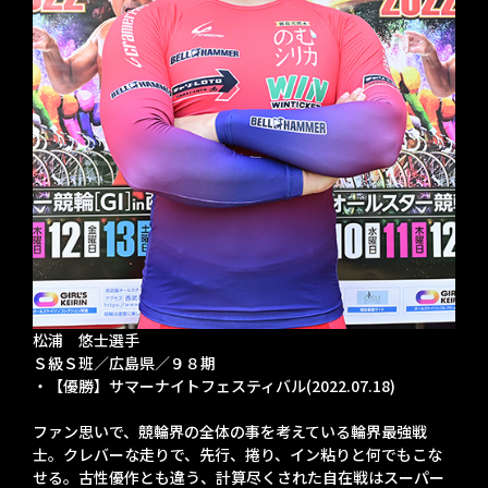
松浦 悠士
選手
Ｓ級Ｓ班／広島県／９８期
・【優勝】サマーナイトフェスティバル(2022.07.18)
ファン思いで、競輪界の全体の事を考えている輪界最強戦
士。クレバーな走りで、先行、捲り、イン粘りと何でもこな
せる。古性優作とも違う、計算尽くされた自在戦はスーパー