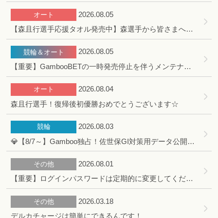
2026.08.05
オート
【森且行選手応援タオル発売中】森選手から皆さまへのメッセージ公開中！
2026.08.05
競輪＆オート
【重要】GambooBETの一時発売停止を伴うメンテナンス実施について(8月分・8/5更新)
2026.08.04
オート
森且行選手！復帰後初優勝おめでとうございます☆
2026.08.03
競輪
💎【8/7～】Gamboo独占！佐世保GI対策用データ公開中💎
2026.08.01
その他
【重要】ログインパスワードは定期的に変更してください！
2026.03.18
その他
デルカチャージは簡単にできるんです！