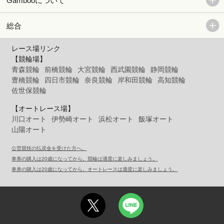
Gambooについて
総合
レース場リンク
【競輪場】
青森競輪
前橋競輪
大宮競輪
西武園競輪
静岡競輪
豊橋競輪
四日市競輪
奈良競輪
岸和田競輪
高知競輪
佐世保競輪
【オートレース場】
川口オート
伊勢崎オート
浜松オート
飯塚オート
山陽オート
公営競技の払戻金を受けた方へ。
車券の購入は20歳になってから。競輪は適度に楽しみましょう。
車券の購入は20歳になってから。オートレースは適度に楽しみましょう。