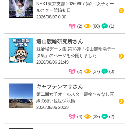
NEXT東京支部 20260807 第2回女子オー
ルスター競輪初日
2026/08/07 0:00
(2)
(80)
(1)
遠山競輪研究所さん
競輪場データ集 第18弾「松山競輪場デー
タ集」のページを公開しました
2026/08/06 21:49
(2)
(27)
(0)
キャプテンマサさん
第二回女子オールスター競輪〜みなし直
線の短い佐世保競輪
2026/08/06 20:39
(4)
(39)
(2)