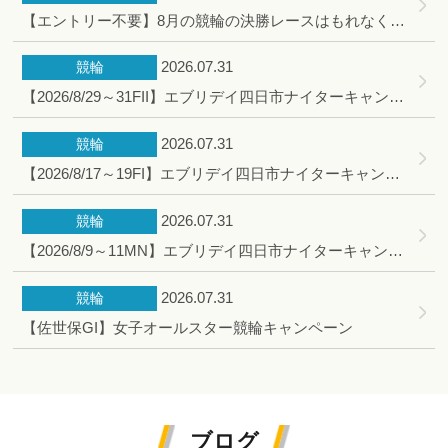
【エントリー不要】8月の競輪の決勝レースはもれなく5%還元！
2026.07.31
競輪
【2026/8/29～31FII】エブリデイ四日市ナイターキャンペーン
2026.07.31
競輪
【2026/8/17～19FI】エブリデイ四日市ナイターキャンペーン
2026.07.31
競輪
【2026/8/9～11MN】エブリデイ四日市ナイターキャンペーン
2026.07.31
競輪
【佐世保GI】女子オールスター競輪キャンペーン
ブログ