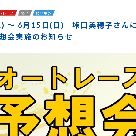
トレース
終了
館林場外
土) ～ 6月15日(日) 垰口美穂子さ
想会実施のお知らせ