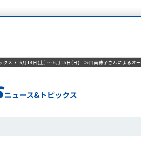
ックス
6月14日(土) ～ 6月15日(日) 垰口美穂子さんによ
S
ニュース&トピックス