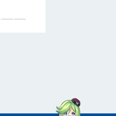
———————