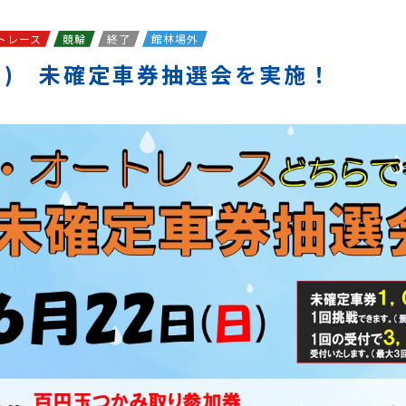
トレース
競輪
終了
館林場外
(日) 未確定車券抽選会を実施！