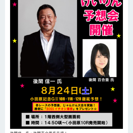
後閑信一氏・後閑百合亜氏来場！