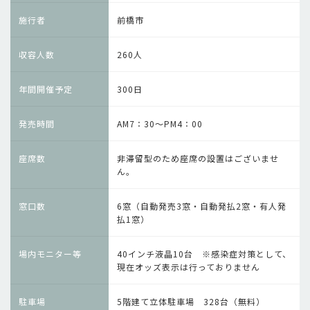
施行者
前橋市
収容人数
260人
年間開催予定
300日
発売時間
AM7：30～PM4：00
座席数
非滞留型のため座席の設置はございませ
ん。
窓口数
6窓（自動発売3窓・自動発払2窓・有人発
払1窓）
場内モニター等
40インチ液晶10台
※感染症対策として、
現在オッズ表示は行っておりません
駐車場
5階建て立体駐車場 328台（無料）