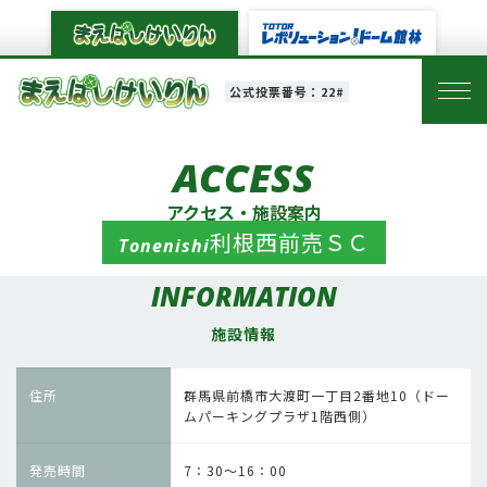
公式投票番号：22#
ACCESS
アクセス・施設案内
利根西前売ＳＣ
Tonenishi
INFORMATION
施設情報
住所
群馬県前橋市大渡町一丁目2番地10（ドー
ムパーキングプラザ1階西側）
発売時間
7：30～16：00