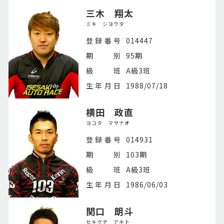
三木 翔太
ミキ シヨウタ
登録番号
014447
期別
95期
級班
A級3班
生年月日
1988/07/18
横田 政直
ヨコタ マサナオ
登録番号
014931
期別
103期
級班
A級3班
生年月日
1986/06/03
関口 朗斗
セキグチ アキト