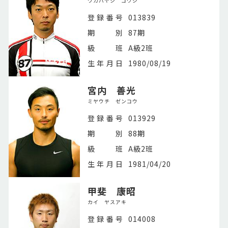
ワカバヤシ コウジ
登録番号
013839
期別
87期
級班
A級2班
生年月日
1980/08/19
宮内 善光
ミヤウチ ゼンコウ
登録番号
013929
期別
88期
級班
A級2班
生年月日
1981/04/20
甲斐 康昭
カイ ヤスアキ
登録番号
014008