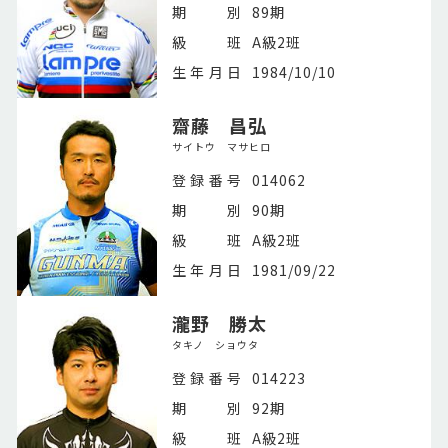
期別
89期
級班
A級2班
生年月日
1984/10/10
齋藤 昌弘
サイトウ マサヒロ
登録番号
014062
期別
90期
級班
A級2班
生年月日
1981/09/22
瀧野 勝太
タキノ ショウタ
登録番号
014223
期別
92期
級班
A級2班