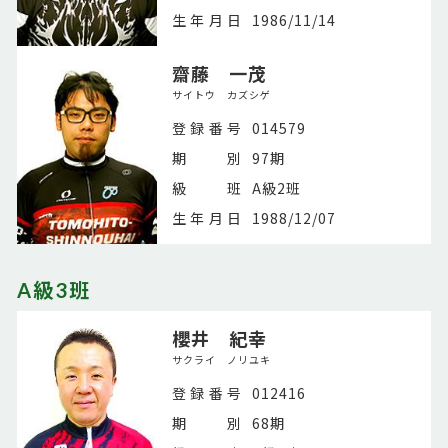
生年月日
1986/11/14
齋藤 一茂
サイトウ カズシゲ
登録番号
014579
期別
97期
級班
A級2班
生年月日
1988/12/07
A級3班
櫻井 紀幸
サクライ ノリユキ
登録番号
012416
期別
68期