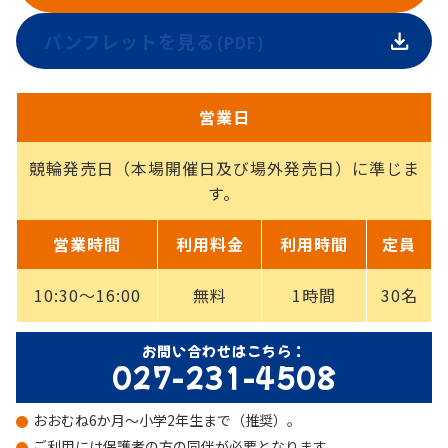
パンフレットを見る
(PDF)
営業日
営業日
競輪発売日（本場開催日及び場外発売日）に準じま
す。
営業時間
利用料金
利用時間
定員
営業時間・利用料金・利用時間・定員
10:30〜16:00
無料
1時間
30名
お問い合わせはこちら：
027-231-4508
おおむね6か月〜小学2年生まで（推奨）。
ご利用には保護者の方の同伴が必要となります。