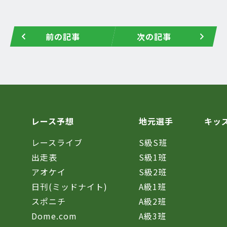
前の記事
次の記事
レース予想
地元選手
キッ
レースライブ
S級S班
催
出走表
S級1班
アオケイ
S級2班
日刊(ミッドナイト)
A級1班
スポニチ
A級2班
Dome.com
A級3班