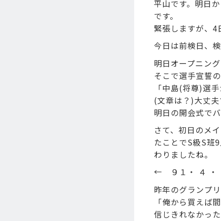
平山です。明日か
です。
緊張しますが、4
今日は前検日、検
明日オープニング
そこで選手宣誓の
「中島(将尊)選
(文章は？)大丈
明日の開会式でバ
さて、初日のメイ
たことでS級S班
わりましたね。
← ９１・ ４ ・ 
昨年のグランプリ
「俺から買えば間
信じきれなかった･