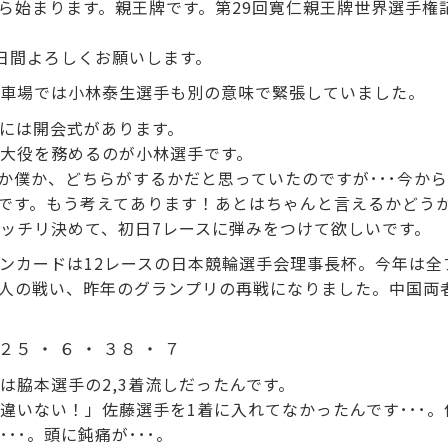
ら始まります。親王牌です。第29回寛仁親王牌世界選手権
日間よろしくお願いします。
車場では小林泰生選手も別の意味で緊張していました。
には開会式があります。
大役を務めるのが小林選手です。
手か僕か、どちらがするかだと思っていたのですが･･･今か
夫です。もう考えてあります！あとはちゃんと言えるかどうか
ッチリ決めて、初日7レースに弾みをつけて欲しいです。
ンカードは12レースの日本競輪選手会理事長杯。今年は全
9人の戦い、昨年のグランプリの再戦になりました。中国両
２５ ・ ６ ・ ３８ ・ ７
は脇本選手の2,3着流しだったんです。
違いない！」佐藤選手を1着に入れてなかったんです･･･
･･。頭に鈍痛が･･･。