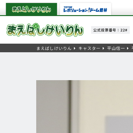
公式投票番号：22#
まえばしけいりん
キャスター
平山信一