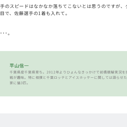
手のスピードはなかなか落ちてこないとは思うのですが、
目で、佐藤選手の1着も入れて。
･･。
平山信一
千葉県産千葉県育ち。2012年よりひょんなきっかけで前橋競輪実況を
戦が趣味。特に相撲と千葉ロッテとアイスホッケーに関しては語らせ
家に猫3匹。