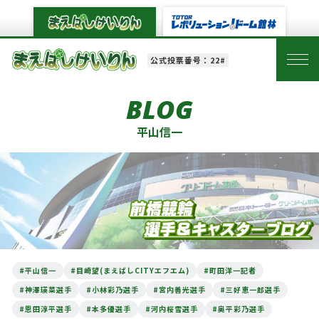
公式投票番号：22#
BLOG
平山信一
#平山信一
#目崎望(まえばしCITYエフエム)
#町田洋一記者
#神澤瑛菜選手
#小林彩乃選手
#宮内善光選手
#三好恵一郎選手
#恩田淳平選手
#本多優選手
#河内桜雪選手
#奥平彩乃選手