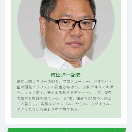
町田洋一記者
基本は闘うフリーの記者。プロデューサー、アオケイ・
企画開発パブリストの肩書きも持つ。 自称グルメでお酒
をこよなく愛す。毒のある呟きをモットーにして、深夜
の戯言も好評を得ている。 54歳、独身で84歳の母親と
二人暮らし。 実態はギャンブルにやられ、心がすさみ、
やさぐれている哀しき中年男である。