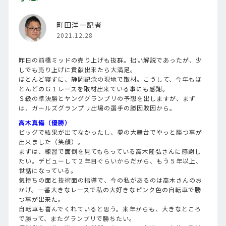
町田洋一記者
2021.12.28
昨日の前橋ミッドの売り上げも抜群。拙い解説であったが、少
しでも売り上げに貢献出来たら大満足。
ほとんど寝ずに、静岡記念の現地で取材。こうして、今年もほ
とんどのＧ１レースを取材出来ている事にも感謝。
Ｓ級の準決勝とヤンググランプリの予想を出しますが、まず
は、ガールズグランプリ出場の選手の勝因敗因から。
高木真備（優勝）
ビッグで結果が出てなかったし、夢の大舞台でやっと勝つ事が
出来ました（笑顔）。
まずは、練習で面倒を見てもらっている高木隆弘さんに感謝し
たい。デビューして２年目ぐらいからだから、もう５年以上、
世話になっている。
気持ちの面と技術面の指導で、今の私があるのは高木さんのお
かげ。一番大きなレースで私の大好きなピンク色の自転車で勝
つ事が出来た。
自転車も喜んでくれていると思う。来年からも、大きなところ
で勝って、またグランプリで勝ちたい。