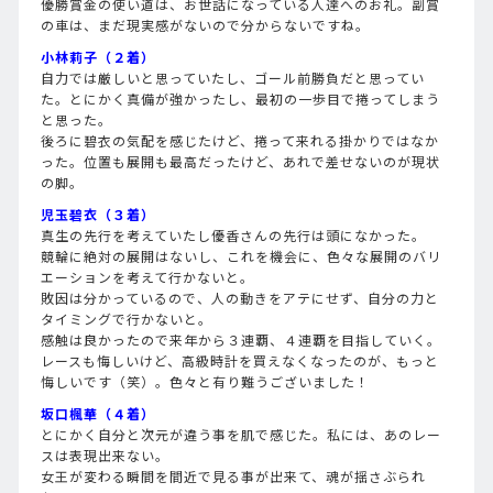
優勝賞金の使い道は、お世話になっている人達へのお礼。副賞
の車は、まだ現実感がないので分からないですね。
小林莉子（２着）
自力では厳しいと思っていたし、ゴール前勝負だと思ってい
た。とにかく真備が強かったし、最初の一歩目で捲ってしまう
と思った。
後ろに碧衣の気配を感じたけど、捲って来れる掛かりではなか
った。位置も展開も最高だったけど、あれで差せないのが現状
の脚。
児玉碧衣（３着）
真生の先行を考えていたし優香さんの先行は頭になかった。
競輪に絶対の展開はないし、これを機会に、色々な展開のバリ
エーションを考えて行かないと。
敗因は分かっているので、人の動きをアテにせず、自分の力と
タイミングで行かないと。
感触は良かったので来年から３連覇、４連覇を目指していく。
レースも悔しいけど、高級時計を買えなくなったのが、もっと
悔しいです（笑）。色々と有り難うございました！
坂口楓華（４着）
とにかく自分と次元が違う事を肌で感じた。私には、あのレー
スは表現出来ない。
女王が変わる瞬間を間近で見る事が出来て、魂が揺さぶられ