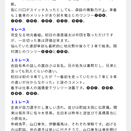
断。
仮に川口がスイッチ入ったとしても、森田の機動力が上。車番
も１番車のメリットがあり鈴木竜士とのワンツー❶❾❻、
❶❾❷、❶❾❸、❶❾❼、❾❶❷、❾❶❼。
９レース
完全なる地元番組。初日の渡邉雄太は中団を取っただけです
が、一旦切った事は評価出来ます。
悩んでいた渡部幸訓も最終的に地元勢の後ろで３車で結束。岡
村潤とのワンツー➎❶❾と❶➎❾。
１０レース
吉田有希の話しの面白さは有名。兄の拓矢は寡黙だし、兄弟と
言っても別人ぐらいの違い。
初日は初の９車でしたが「一番前を走っていたから７車と９車
の違いが分からなかった」と謎のコメント。
番手は仕事人の諸橋愛でワンツー決着です。❹❾❼、❹❾❶、
❹❾❸、❹❾❷。
１１レース
全員が自力選手だし激しい流れ。並びは町田太我に石原颯。関
東は坂井洋に佐々木悠葵。北日本は昨年と逆並びで高橋晋也に
小原佑太。
寺崎浩平、山口拳矢、伊藤颯馬は、それぞれ単騎です。逃げる
のは町田。他の選手は狙いに行きそうで、山口拳矢は骨折明け