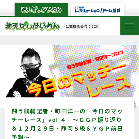
公式投票番号：22#
闘う競輪記者・町田洋一の「今日のマッ
チーレース」vol.４ ～ＧＧＰ振り返り
＆１２月２９日・静岡Ｓ級＆ＹＧＰ前日
予想～