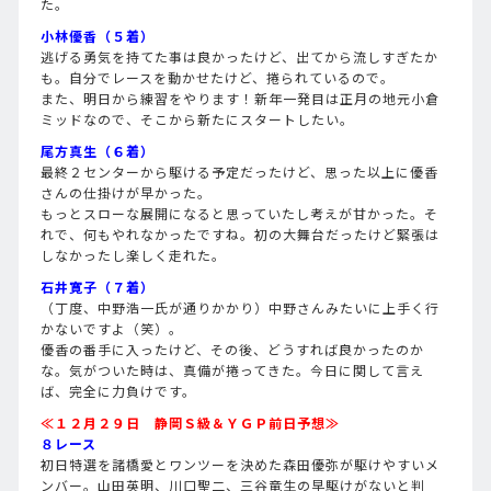
た。
小林優香（５着）
逃げる勇気を持てた事は良かったけど、出てから流しすぎたか
も。自分でレースを動かせたけど、捲られているので。
また、明日から練習をやります！新年一発目は正月の地元小倉
ミッドなので、そこから新たにスタートしたい。
尾方真生（６着）
最終２センターから駆ける予定だったけど、思った以上に優香
さんの仕掛けが早かった。
もっとスローな展開になると思っていたし考えが甘かった。そ
れで、何もやれなかったですね。初の大舞台だったけど緊張は
しなかったし楽しく走れた。
石井寛子（７着）
（丁度、中野浩一氏が通りかかり）中野さんみたいに上手く行
かないですよ（笑）。
優香の番手に入ったけど、その後、どうすれば良かったのか
な。気がついた時は、真備が捲ってきた。今日に関して言え
ば、完全に力負けです。
≪１２月２９日 静岡Ｓ級＆ＹＧＰ前日予想≫
８レース
初日特選を諸橋愛とワンツーを決めた森田優弥が駆けやすいメ
ンバー。山田英明、川口聖二、三谷竜生の早駆けがないと判