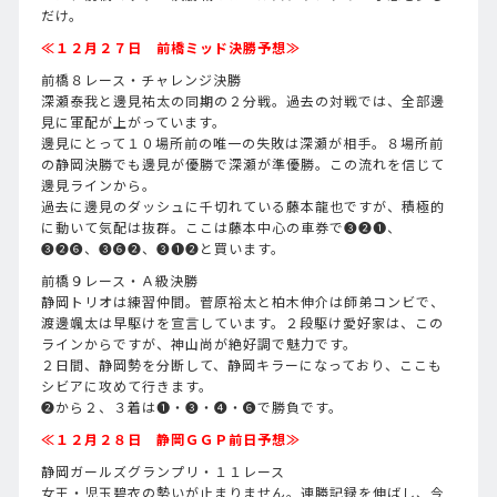
だけ。
≪１２月２７日 前橋ミッド決勝予想≫
前橋８レース・チャレンジ決勝
深瀬泰我と邊見祐太の同期の２分戦。過去の対戦では、全部邊
見に軍配が上がっています。
邊見にとって１０場所前の唯一の失敗は深瀬が相手。８場所前
の静岡決勝でも邊見が優勝で深瀬が準優勝。この流れを信じて
邊見ラインから。
過去に邊見のダッシュに千切れている藤本龍也ですが、積極的
に動いて気配は抜群。ここは藤本中心の車券で❸❷❶、
❸❷❻、❸❻❷、❸❶❷と買います。
前橋９レース・Ａ級決勝
静岡トリオは練習仲間。菅原裕太と柏木伸介は師弟コンビで、
渡邊颯太は早駆けを宣言しています。２段駆け愛好家は、この
ラインからですが、神山尚が絶好調で魅力です。
２日間、静岡勢を分断して、静岡キラーになっており、ここも
シビアに攻めて行きます。
❷から２、３着は❶・❸・❹・❻で勝負です。
≪１２月２８日 静岡ＧＧＰ前日予想≫
静岡ガールズグランプリ・１１レース
女王・児玉碧衣の勢いが止まりません。連勝記録を伸ばし、今