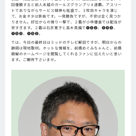
回優勝すると前人未踏のガールズグランプリ４連覇。アスリー
トでありながらサービス精神も旺盛で、３枚目キャラを演じ
て、お金ネタは鉄板です。一発勝負ですが、不安は全く見つか
りません。好位からの捲り一撃で、２着が小林優香では配当が
安すぎます。２着は石井寛子と高木真備で❶❸❷、❶❸➎、
❶➎❸、❶➎❷。
では、今日の最終日はミッドのテレビ解説ですが、明日からの
静岡は現地取材。ホットな情報を、前橋めぐみちゃんと、前橋
競輪のホームページを閲覧してくれるファンに伝えたいと思い
ます。ご期待下さいませ。