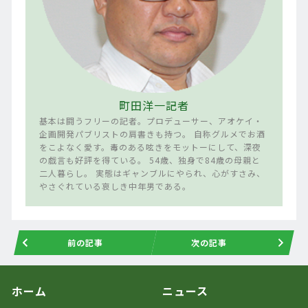
町田洋一記者
基本は闘うフリーの記者。プロデューサー、アオケイ・
企画開発パブリストの肩書きも持つ。 自称グルメでお酒
をこよなく愛す。毒のある呟きをモットーにして、深夜
の戯言も好評を得ている。 54歳、独身で84歳の母親と
二人暮らし。 実態はギャンブルにやられ、心がすさみ、
やさぐれている哀しき中年男である。
前の記事
次の記事
ホーム
ニュース