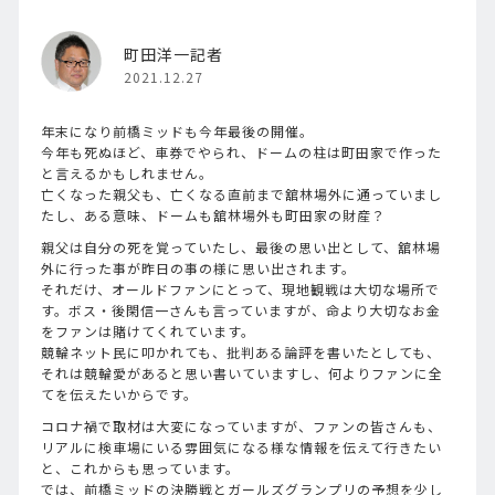
町田洋一記者
2021.12.27
年末になり前橋ミッドも今年最後の開催。
今年も死ぬほど、車券でやられ、ドームの柱は町田家で作った
と言えるかもしれません。
亡くなった親父も、亡くなる直前まで舘林場外に通っていまし
たし、ある意味、ドームも舘林場外も町田家の財産？
親父は自分の死を覚っていたし、最後の思い出として、舘林場
外に行った事が昨日の事の様に思い出されます。
それだけ、オールドファンにとって、現地観戦は大切な場所で
す。ボス・後閑信一さんも言っていますが、命より大切なお金
をファンは賭けてくれています。
競輪ネット民に叩かれても、批判ある論評を書いたとしても、
それは競輪愛があると思い書いていますし、何よりファンに全
てを伝えたいからです。
コロナ禍で取材は大変になっていますが、ファンの皆さんも、
リアルに検車場にいる雰囲気になる様な情報を伝えて行きたい
と、これからも思っています。
では、前橋ミッドの決勝戦とガールズグランプリの予想を少し