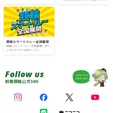
競輪スマートリレー全国展開
競輪スマートリレー全国展開！詳し
くはコチラ(※外部リンク)
Follow us
前橋競輪公式SNS