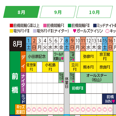
8月
9月
10月