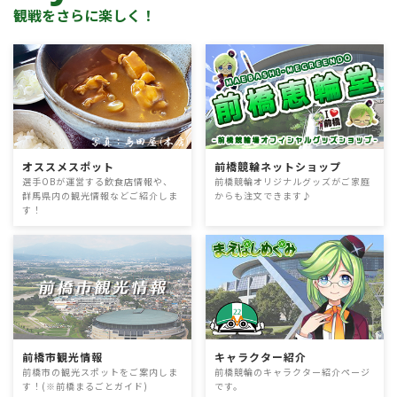
観戦をさらに楽しく！
オススメスポット
前橋競輪ネットショップ
選手OBが運営する飲食店情報や、
前橋競輪オリジナルグッズがご家庭
群馬県内の観光情報などご紹介しま
からも注文できます♪
す！
前橋市観光情報
キャラクター紹介
前橋市の観光スポットをご案内しま
前橋競輪のキャラクター紹介ページ
す！(※前橋まるごとガイド)
です。