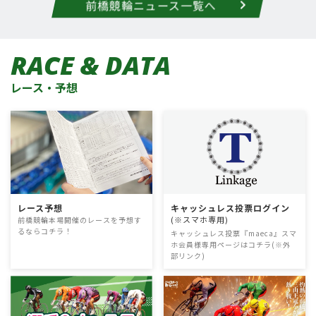
前橋競輪ニュース一覧へ
RACE & DATA
レース・予想
レース予想
キャッシュレス投票ログイン
(※スマホ専用)
前橋競輪本場開催のレースを予想す
るならコチラ！
キャッシュレス投票『maeca』スマ
ホ会員様専用ページはコチラ(※外
部リンク)