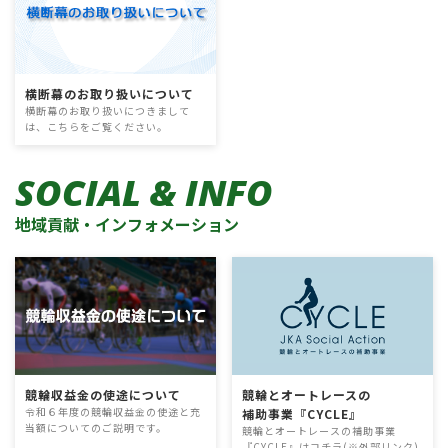
横断幕のお取り扱いについて
横断幕のお取り扱いにつきまして
は、こちらをご覧ください。
SOCIAL & INFO
地域貢献・インフォメーション
競輪収益金の使途について
競輪とオートレースの
令和６年度の競輪収益金の使途と充
補助事業『CYCLE』
当額についてのご説明です。
競輪とオートレースの補助事業
『CYCLE』はコチラ(※外部リンク)