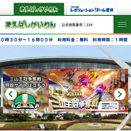
公式投票番号：22#
０分～１６時００分 利用料金：無料 利用時間：１時間 定員：
SCHEDULE
開催日程