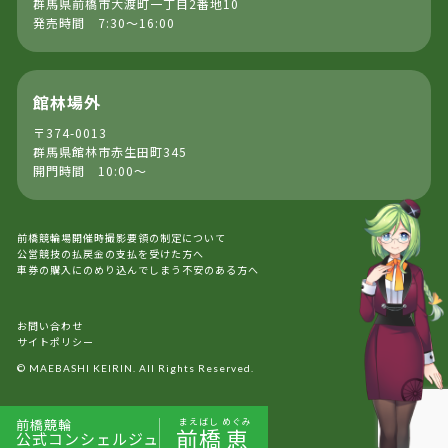
群馬県前橋市大渡町一丁目2番地10
発売時間 7:30～16:00
館林場外
〒374-0013
群馬県館林市赤生田町345
開門時間 10:00～
前橋競輪場開催時撮影要領の制定について
公営競技の払戻金の支払を受けた方へ
車券の購入にのめり込んでしまう不安のある方へ
お問い合わせ
サイトポリシー
© MAEBASHI KEIRIN. All Rights Reserved.
前橋競輪
まえばし
めぐみ
前橋
恵
公式コンシェルジュ