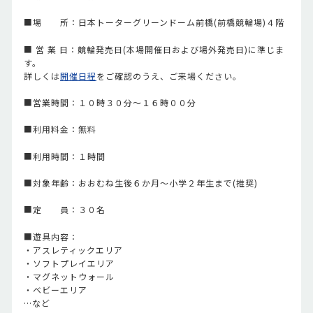
■場 所：日本トーターグリーンドーム前橋(前橋競輪場)４階
■ 営 業 日：競輪発売日(本場開催日および場外発売日)に準じま
す。
詳しくは
開催日程
をご確認のうえ、ご来場ください。
■営業時間：１０時３０分～１６時００分
■利用料金：無料
■利用時間：１時間
■対象年齢：おおむね生後６か月～小学２年生まで(推奨)
■定 員：３０名
■遊具内容：
・アスレティックエリア
・ソフトプレイエリア
・マグネットウォール
・ベビーエリア
…など