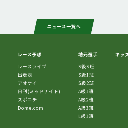
ニュース一覧へ
レース予想
地元選手
キッ
レースライブ
S級S班
催
出走表
S級1班
アオケイ
S級2班
日刊(ミッドナイト)
A級1班
スポニチ
A級2班
Dome.com
A級3班
L級1班