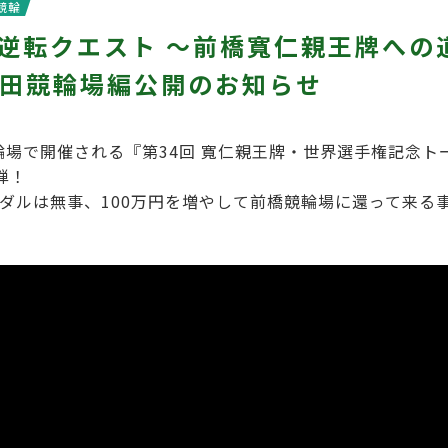
競輪
円逆転クエスト ～前橋寬仁親王牌への
田競輪場編公開のお知らせ
競輪場で開催される『第34回 寬仁親王牌・世界選手権記念
弾！
ダルは無事、100万円を増やして前橋競輪場に還って来る