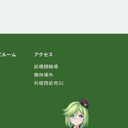
ズルーム
アクセス
前橋競輪場
館林場外
利根西前売SC