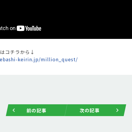
はコチラから↓
bashi-keirin.jp/million_quest/
前の記事
次の記事