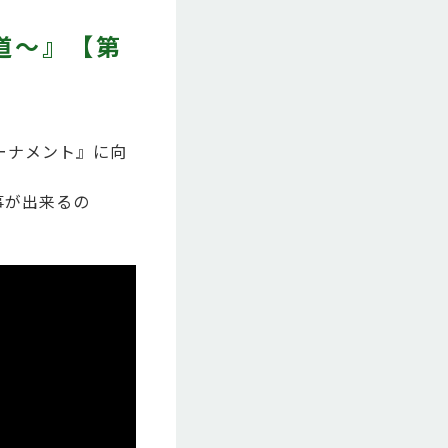
道～』【第
トーナメント』に向
事が出来るの