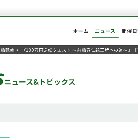
ホーム
ニュース
開催日
前橋競輪
『100万円逆転クエスト ～前橋寬仁親王牌への道～』
S
ニュース&トピックス