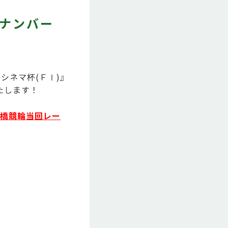
(ナンバー
口シネマ杯(ＦⅠ)』
たします！
前橋競輪当回レー