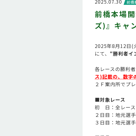
2025.07.30
前橋
前橋本場開
ズ)』キャ
2025年8月12
にて、
“勝利者イン
各レースの勝利者
ス)記載の、数字
２Ｆ案内所でプレ
■対象レース
初 日：全レース
２日目：地元選手
３日目：地元選手