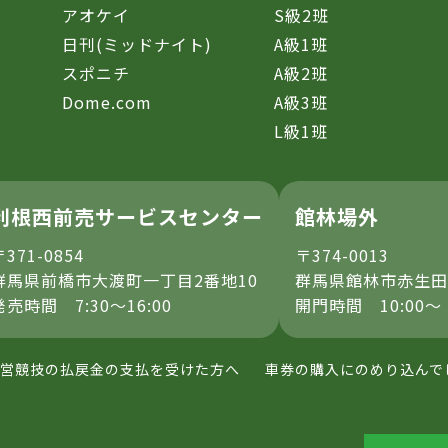
アオケイ
S級2班
日刊(ミッドナイト)
A級1班
スポニチ
A級2班
Dome.com
A級3班
L級1班
利根西前売サービスセンター
館林場外
〒371-0854
〒374-0013
群馬県前橋市大渡町一丁目2番地10
群馬県館林市赤生田
発売時間 7:30～16:00
開門時間 10:00～
営競技の払戻金の支払を受けた方へ
車券の購入にのめり込んで