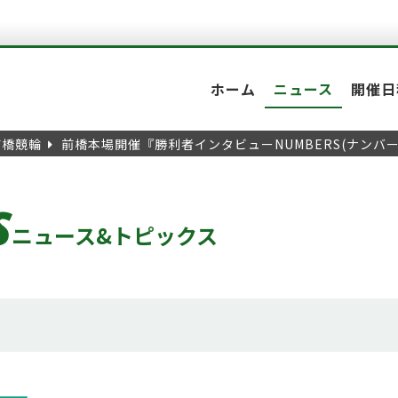
ホーム
ニュース
開催日
前橋競輪
前橋本場開催『勝利者インタビューNUMBERS(ナンバ
S
ニュース&トピックス