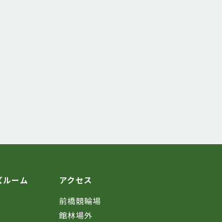
ズルーム
アクセス
前橋競輪場
館林場外