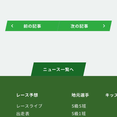
前の記事
次の記事
ニュース一覧へ
レース予想
地元選手
キッ
レースライブ
S級S班
催
出走表
S級1班