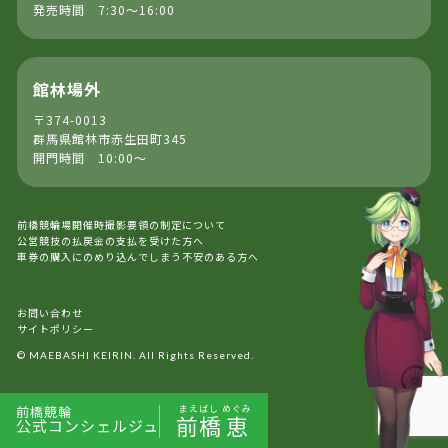
発売時間 7:30～16:00
館林場外
〒374-0013
群馬県館林市赤生田町345
開門時間 10:00～
前橋競輪場開催時撮影要領の制定について
公営競技の払戻金の支払を受けた方へ
車券の購入にのめり込んでしまう不安のある方へ
お問い合わせ
サイトポリシー
© MAEBASHI KEIRIN. All Rights Reserved.
前橋競輪
まえばし
めぐみ
前橋
恵
公式コンシェルジュ