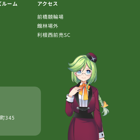
ズルーム
アクセス
前橋競輪場
館林場外
利根西前売SC
町345