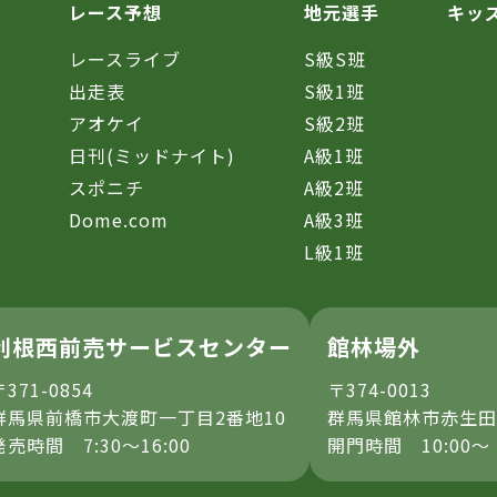
レース予想
地元選手
キッ
レースライブ
S級S班
催
出走表
S級1班
アオケイ
S級2班
日刊(ミッドナイト)
A級1班
スポニチ
A級2班
Dome.com
A級3班
L級1班
利根西前売サービスセンター
館林場外
〒371-0854
〒374-0013
群馬県前橋市大渡町一丁目2番地10
群馬県館林市赤生田
発売時間 7:30～16:00
開門時間 10:00～