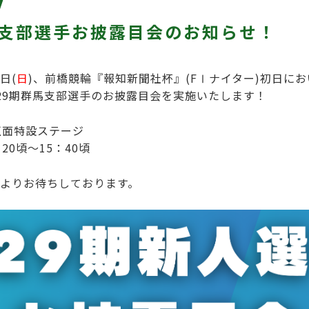
馬支部選手お披露目会のお知らせ！
日(
日
)、前橋競輪『報知新聞社杯』(FⅠナイター)初日に
29期群馬支部選手のお披露目会を実施いたします！
正面特設ステージ
20頃～15：40頃
よりお待ちしております。