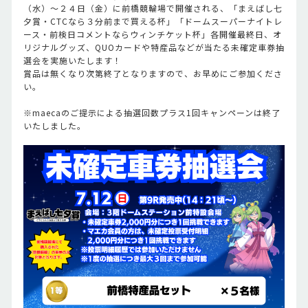
（水）～２４日（金）に前橋競輪場で開催される、「まえばし七
夕賞・CTCなら３分前まで買える杯」「ドームスーパーナイトレ
ース・前検日コメントならウィンチケット杯」各開催最終日、オ
リジナルグッズ、QUOカードや特産品などが当たる未確定車券抽
選会を実施いたします！
賞品は無くなり次第終了となりますので、お早めにご参加くださ
い。
※maecaのご提示による抽選回数プラス1回キャンペーンは終了
いたしました。