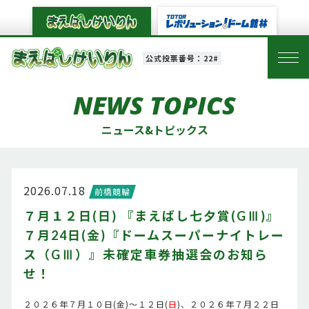
公式投票番号：22#
NEWS TOPICS
ニュース&トピックス
2026.07.18
前橋競輪
７月１２日(日) 『まえばし七夕賞(GⅢ)』
７月24日(金)『ドームスーパーナイトレー
ス（GⅢ）』未確定車券抽選会のお知ら
せ！
２０２６年７月１０日(金)～１２日(
日
)、２０２６年７月２２日