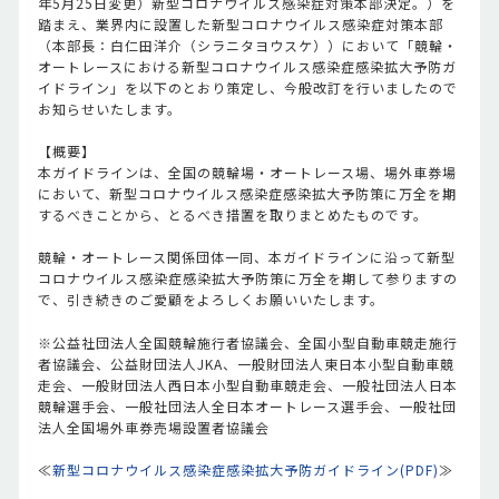
年5月25日変更）新型コロナウイルス感染症対策本部決定。）を
踏まえ、業界内に設置した新型コロナウイルス感染症対策本部
（本部長：白仁田洋介（シラニタヨウスケ））において「競輪・
オートレースにおける新型コロナウイルス感染症感染拡大予防ガ
イドライン」を以下のとおり策定し、今般改訂を行いましたので
お知らせいたします。
【概要】
本ガイドラインは、全国の競輪場・オートレース場、場外車券場
において、新型コロナウイルス感染症感染拡大予防策に万全を期
するべきことから、とるべき措置を取りまとめたものです。
競輪・オートレース関係団体一同、本ガイドラインに沿って新型
コロナウイルス感染症感染拡大予防策に万全を期して参りますの
で、引き続きのご愛顧をよろしくお願いいたします。
※公益社団法人全国競輪施行者協議会、全国小型自動車競走施行
者協議会、公益財団法人JKA、一般財団法人東日本小型自動車競
走会、一般財団法人西日本小型自動車競走会、一般社団法人日本
競輪選手会、一般社団法人全日本オートレース選手会、一般社団
法人全国場外車券売場設置者協議会
≪
新型コロナウイルス感染症感染拡大予防ガイドライン(PDF)
≫