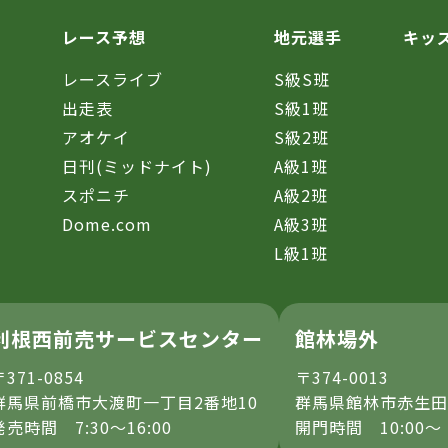
レース予想
地元選手
キッ
レースライブ
S級S班
催
出走表
S級1班
アオケイ
S級2班
日刊(ミッドナイト)
A級1班
スポニチ
A級2班
Dome.com
A級3班
L級1班
利根西前売サービスセンター
館林場外
〒371-0854
〒374-0013
群馬県前橋市大渡町一丁目2番地10
群馬県館林市赤生田
発売時間 7:30～16:00
開門時間 10:00～