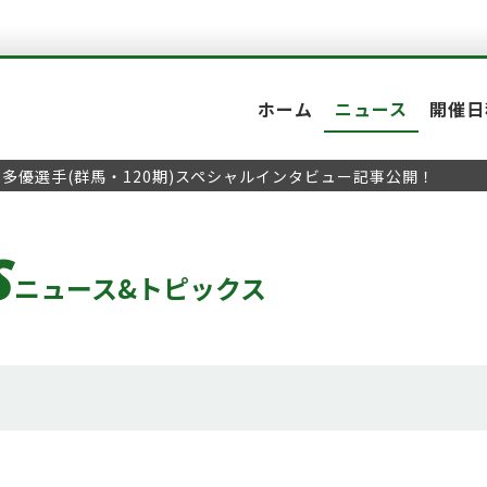
ホーム
ニュース
開催日
本多優選手(群馬・120期)スペシャルインタビュー記事公開！
S
ニュース&トピックス