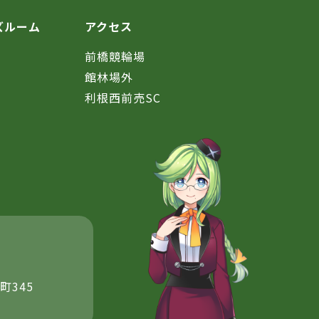
ズルーム
アクセス
前橋競輪場
館林場外
利根西前売SC
町345