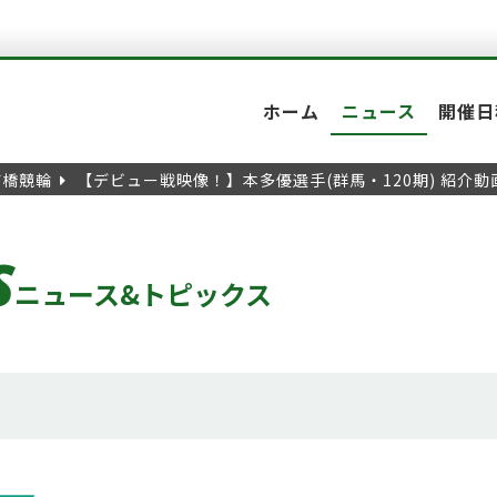
ホーム
ニュース
開催日
前橋競輪
【デビュー戦映像！】本多優選手(群馬・120期) 紹介
S
ニュース&トピックス