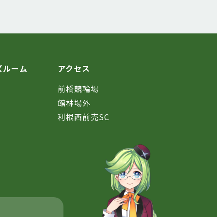
ズルーム
アクセス
前橋競輪場
館林場外
利根西前売SC