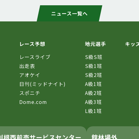
ニュース一覧へ
レース予想
地元選手
キッ
レースライブ
S級S班
催
出走表
S級1班
アオケイ
S級2班
日刊(ミッドナイト)
A級1班
スポニチ
A級2班
Dome.com
A級3班
L級1班
利根西前売サービスセンター
館林場外