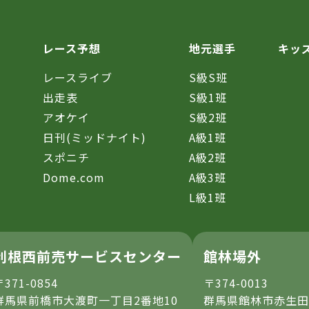
レース予想
地元選手
キッ
レースライブ
S級S班
催
出走表
S級1班
アオケイ
S級2班
日刊(ミッドナイト)
A級1班
スポニチ
A級2班
Dome.com
A級3班
L級1班
利根西前売サービスセンター
館林場外
〒371-0854
〒374-0013
群馬県前橋市大渡町一丁目2番地10
群馬県館林市赤生田