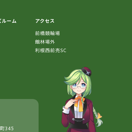
ズルーム
アクセス
前橋競輪場
館林場外
利根西前売SC
町345