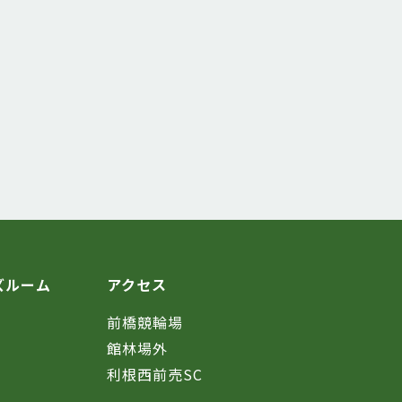
ズルーム
アクセス
前橋競輪場
館林場外
利根西前売SC