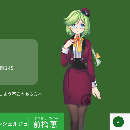
町345
しまう不安のある方へ
まえばし
めぐみ
前橋
恵
ンシェルジュ