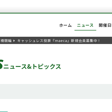
ホーム
ニュース
開催日
前橋競輪
キャッシュレス投票『maeca』新規会員募集中！
S
ニュース&トピックス