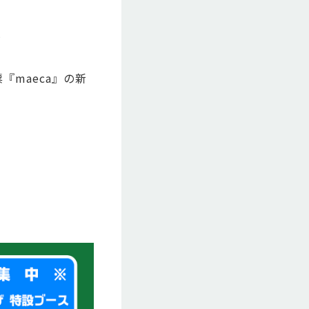
！
『maeca』の新