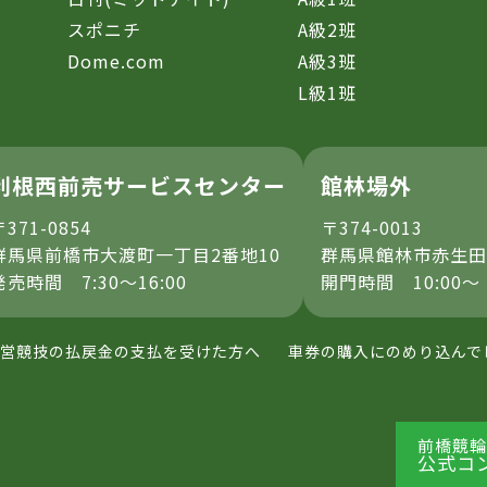
スポニチ
A級2班
Dome.com
A級3班
L級1班
利根西前売サービスセンター
館林場外
〒371-0854
〒374-0013
群馬県前橋市大渡町一丁目2番地10
群馬県館林市赤生田
発売時間 7:30～16:00
開門時間 10:00～
営競技の払戻金の支払を受けた方へ
車券の購入にのめり込んで
前橋競輪
公式コ