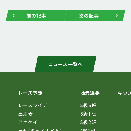
前の記事
次の記事
ニュース一覧へ
レース予想
地元選手
キッ
レースライブ
S級S班
催
出走表
S級1班
アオケイ
S級2班
日刊(ミッドナイト)
A級1班