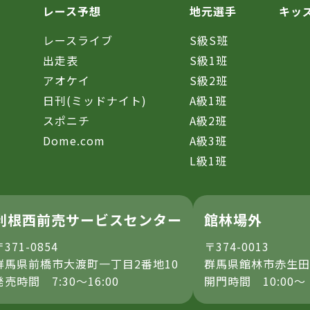
レース予想
地元選手
キッ
レースライブ
S級S班
催
出走表
S級1班
アオケイ
S級2班
日刊(ミッドナイト)
A級1班
スポニチ
A級2班
Dome.com
A級3班
L級1班
利根西前売サービスセンター
館林場外
〒371-0854
〒374-0013
群馬県前橋市大渡町一丁目2番地10
群馬県館林市赤生田
発売時間 7:30～16:00
開門時間 10:00～