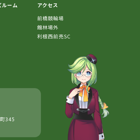
ズルーム
アクセス
前橋競輪場
館林場外
利根西前売SC
町345