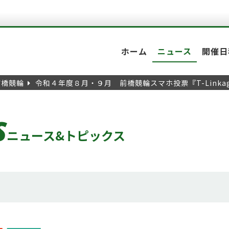
ホーム
ニュース
開催日
前橋競輪
令和４年度８月・９月 前橋競輪スマホ投票『T-Link
S
ニュース&トピックス