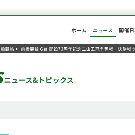
ホーム
ニュース
開催日
前橋競輪
前橋競輪 GⅢ 開設73周年記念三山王冠争奪戦 決勝戦
S
ニュース&トピックス