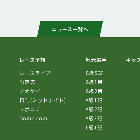
ニュース一覧へ
レース予想
地元選手
キッ
レースライブ
S級S班
催
出走表
S級1班
アオケイ
S級2班
日刊(ミッドナイト)
A級1班
スポニチ
A級2班
Dome.com
A級3班
L級1班