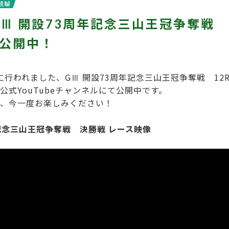
競輪
GⅢ 開設73周年記念三山王冠争奪戦
公開中！
㈰に行われました、GⅢ 開設73周年記念三山王冠争奪戦 1
公式YouTubeチャンネルにて公開中です。
、今一度お楽しみください！
年記念三山王冠争奪戦 決勝戦 レース映像