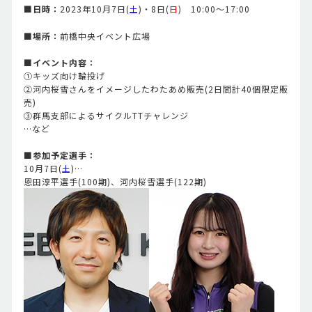
■日時：
2023年10月7日(
土
)・8日(
日
) 10:00～17:00
■場所：
前橋中央イベント広場
■イベント内容：
①キッズ向け輪投げ
②河内桜雪さんをイメージしたわたあめ販売(2日間計40個限定販
売)
③群馬支部によるサイクルTTチャレンジ
…など
■参加予定選手：
10月7日(
土
)…
恩田淳平選手(100期)、河内桜雪選手(122期)