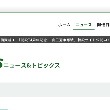
ホーム
ニュース
開催日
前橋競輪
『開設74周年記念 三山王冠争奪戦』特設サイト公開中
S
ニュース&トピックス