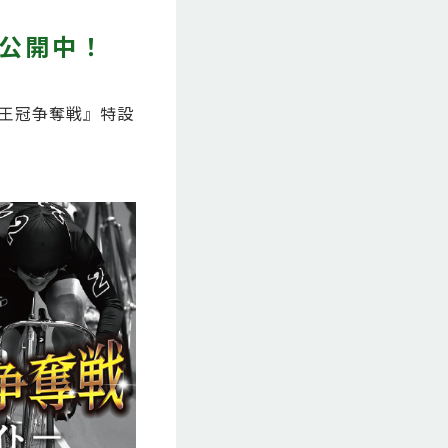
ト公開中！
山王冠争奪戦』特設