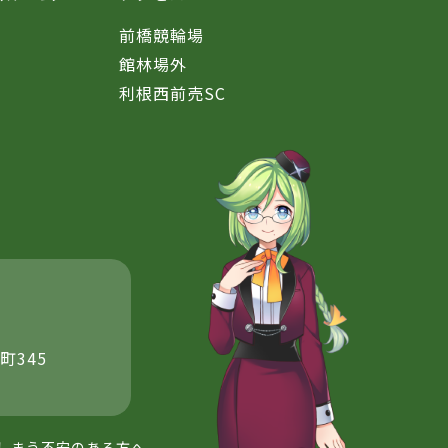
前橋競輪場
館林場外
利根西前売SC
町345
しまう不安のある方へ