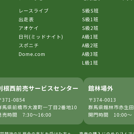
レースライブ
S級S班
催
出走表
S級1班
アオケイ
S級2班
日刊(ミッドナイト)
A級1班
スポニチ
A級2班
Dome.com
A級3班
L級1班
利根西前売サービスセンター
館林場外
〒371-0854
〒374-0013
群馬県前橋市大渡町一丁目2番地10
群馬県館林市赤生田
発売時間 7:30～16:00
開門時間 10:00～
営競技の払戻金の支払を受けた方へ
車券の購入にのめり込んで