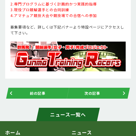
2.専門プログラムに基づく計画的かつ実践的指導
3.現役プロ競輪選手との合同訓練
4.アマチュア競技大会や競技場での合宿への参加
募集要項など、詳しくは下記バナーより特設ページにアクセスし
て下さい。
前の記事
次の記事
ニュース一覧へ
ホーム
ニュース