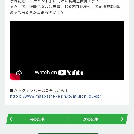
手権記念トーナメント』に向けた長期企画第１弾！
果たして、逆転ペダルは無事、100万円を増やして前橋競輪場に
還って来る事が出来るのか！？
■バックナンバーはコチラから↓
https://www.maebashi-keirin.jp/million_quest/
前の記事
次の記事