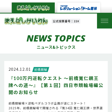
公式投票番号：22#
NEWS TOPICS
ニュース&トピックス
2024.12.01
前橋競輪
『100万円逆転クエスト ～前橋寬仁親王
牌への道～』【第１回】四日市競輪場編公
開のお知らせ
前橋競輪場×逆転ペダルコラボ企画が遂にスタート！
2025年、前橋競輪場で開催される『第34回 寬仁親王牌・世界選