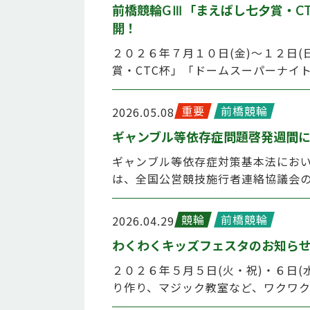
前橋競輪GⅢ「まえばし七夕賞・C
開！
２０２６年７月１０日(金)～１２日
賞・CTC杯」「ドームスーパーナイ
重要
前橋競輪
2026.05.08
ギャンブル等依存症問題啓発週間
ギャンブル等依存症対策基本法におい
は、全国公営競技施行者連絡協議会
競輪
前橋競輪
2026.04.29
わくわくキッズフェスタのお知ら
２０２６年５月５日(火・祝)・６日
り作り、マジック教室など、ワクワ