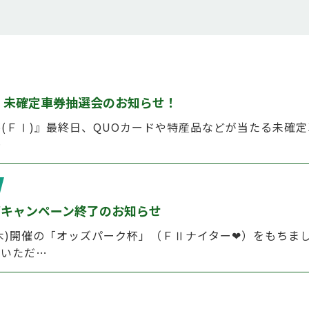
Ⅰ)』未確定車券抽選会のお知らせ！
ネマ杯(ＦⅠ)』最終日、QUOカードや特産品などが当たる未
…
ズキャンペーン終了のお知らせ
(木)開催の「オッズパーク杯」（ＦⅡナイター❤）をもちま
ていただ…