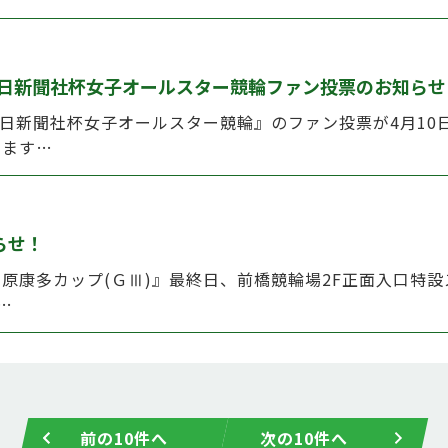
毎日新聞社杯女子オールスター競輪ファン投票のお知らせ
毎日新聞社杯女子オールスター競輪』のファン投票が4月10
ります…
らせ！
輪『平原康多カップ(ＧⅢ)』最終日、前橋競輪場2F正面入口
…
前の10件へ
次の10件へ