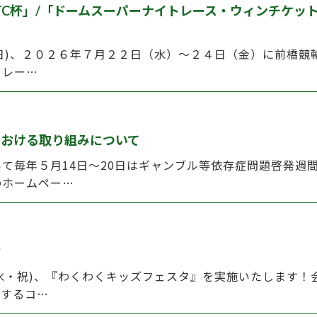
TC杯」/「ドームスーパーナイトレース・ウィンチケッ
(日)、２０２６年７月２２日（水）～２４日（金）に前橋
トレー…
における取り組みについて
て毎年５月14日～20日はギャンブル等依存症問題啓発週
のホームペー…
せ
(水・祝)、『わくわくキッズフェスタ』を実施いたします
クするコ…