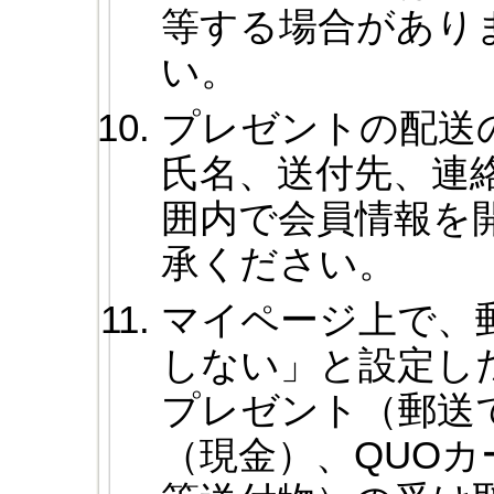
等する場合があり
い。
プレゼントの配送
氏名、送付先、連
囲内で会員情報を
承ください。
マイページ上で、
しない」と設定し
プレゼント（郵送
（現金）、QUO