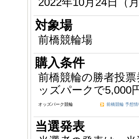
2022年10月24日（月
対象場
前橋競輪場
購入条件
前橋競輪の勝者投票
ッズパークで5,00
オッズパーク競輪
前橋競輪 予想情
当選発表