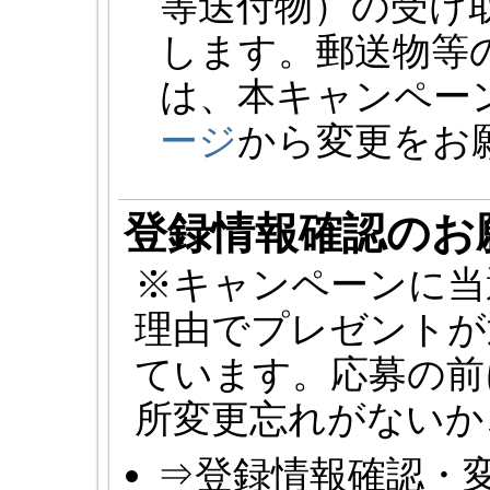
等送付物）の受け
します。郵送物等
は、本キャンペー
ージ
から変更をお
登録情報確認のお
※キャンペーンに当
理由でプレゼントが
ています。応募の前
所変更忘れがないか
⇒登録情報確認・