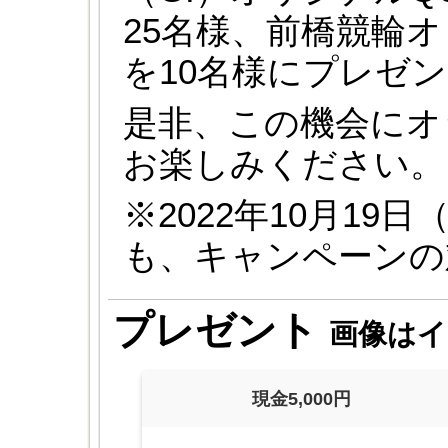
25名様、前橋競輪
を10名様にプレゼ
是非、この機会にオ
お楽しみください。
※2022年10月1
も、キャンペーンの
プレゼント
画像はイ
現金5,000円