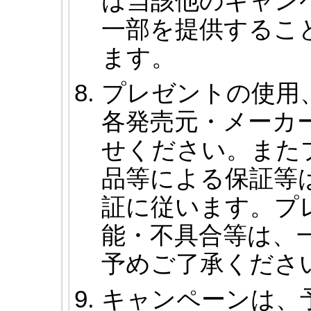
は当該他のキャン
一部を提供するこ
ます。
プレゼントの使用
各発売元・メーカ
せください。また
品等による保証等
証に従います。プ
能・不具合等は、
予めご了承くださ
キャンペーンは、