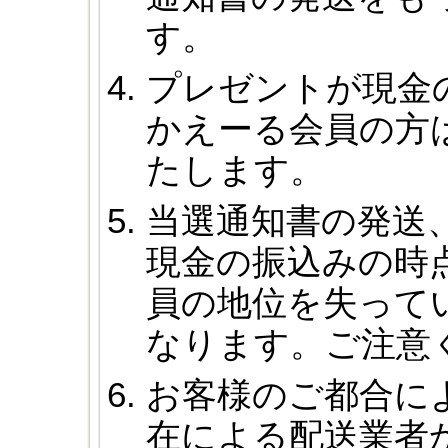
す。
プレゼントが現金
かえーる会員の方
たします。
当選通知書の発送
現金の振込みの時
員の地位を失って
なります。ご注意
お客様のご都合に
在による配送業者