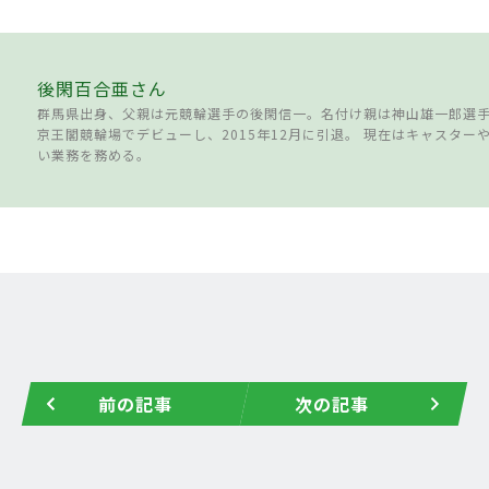
後閑百合亜さん
群馬県出身、父親は元競輪選手の後閑信一。名付け親は神山雄一郎選手。
京王閣競輪場でデビューし、2015年12月に引退。 現在はキャスター
い業務を務める。
前の記事
次の記事