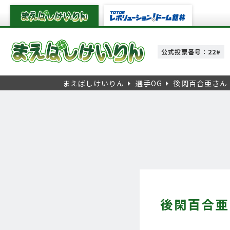
公式投票番号：22#
まえばしけいりん
選手OG
後閑百合亜さん
後閑百合亜の 