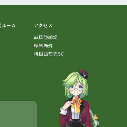
ズルーム
アクセス
前橋競輪場
館林場外
利根西前売SC