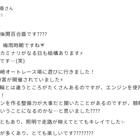
亜さん
21
閑百合亜です????
、梅雨時期ですね☔️
カミナリがなる日も結構あります⚡️
です…(笑)
崎オートレース場に遊びに行きました！
妻賞が開催されていました⚡️
輪とは違うところがたくさんあるのですが、エンジンを使
！
ンを作る整備力が大事だと聞いたことがあるのですが、競
いうことになるのかな…と思いました????
ともあり、照明で走路が映えてとてもキレイでした✨
多くあり、とても楽しいです????????