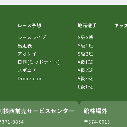
レース予想
地元選手
キッ
レースライブ
S級S班
催
出走表
S級1班
アオケイ
S級2班
日刊(ミッドナイト)
A級1班
スポニチ
A級2班
Dome.com
A級3班
L級1班
利根西前売サービスセンター
館林場外
〒371-0854
〒374-0013