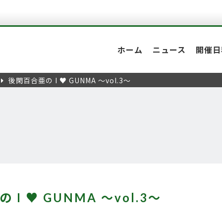
ホーム
ニュース
開催日
後閑百合亜の I ♥ GUNMA ～vol.3～
I ♥ GUNMA ～vol.3～