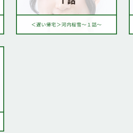
＜遅い帰宅＞河内桜雪～１話～