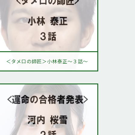
＜タメ口の師匠＞小林泰正～３話～