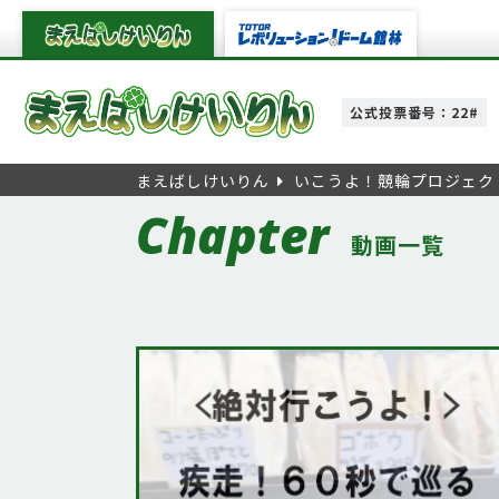
公式投票番号：22#
まえばしけいりん
いこうよ！競輪プロジェク
Chapter
動画一覧