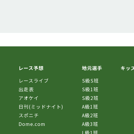
レース予想
地元選手
キッ
レースライブ
S級S班
催
出走表
S級1班
アオケイ
S級2班
日刊(ミッドナイト)
A級1班
スポニチ
A級2班
Dome.com
A級3班
L級1班