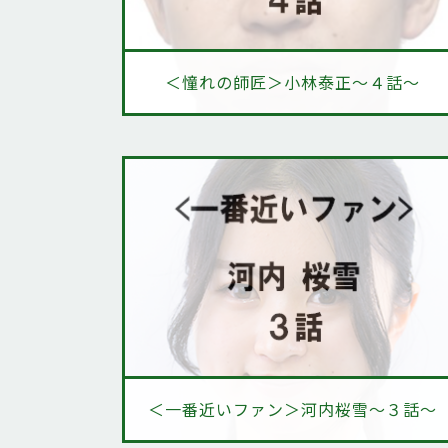
＜憧れの師匠＞小林泰正～４話～
＜一番近いファン＞河内桜雪～３話～