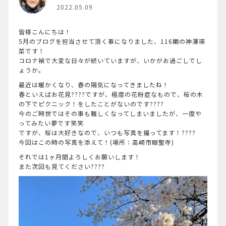
2022.05.09
皆様こんにちは！
5月のブログを担当させて頂く事になりました、116期の神澤瑛
菜です！
コロナ禍で大変な日々が続いていますが、いかがお過ごしでし
ょうか。
最近は暖かくなり、春の陽気になってきましたね！
春といえばお花見????ですが、極度の花粉症なもので、桜の木
の下でピクニック！をしたことがないのです????
今のご時世ではその事も難しくなってしまいましたが、一度や
ってみたい夢です笑笑
ですが、桜は大好きなので、いつも写真を撮ってます！????
今回はこの時の写真を添えて！(場所：高崎市眼聖寺)
それでは1ヶ月間よろしくお願いします！
また次回も見てください????