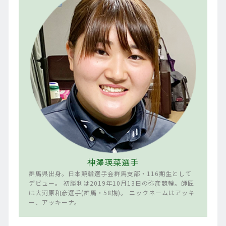
神澤瑛菜選手
群馬県出身。日本競輪選手会群馬支部・116期生として
デビュー。 初勝利は2019年10月13日の弥彦競輪。師匠
は大河原和彦選手(群馬・58期)。 ニックネームはアッキ
ー、アッキーナ。