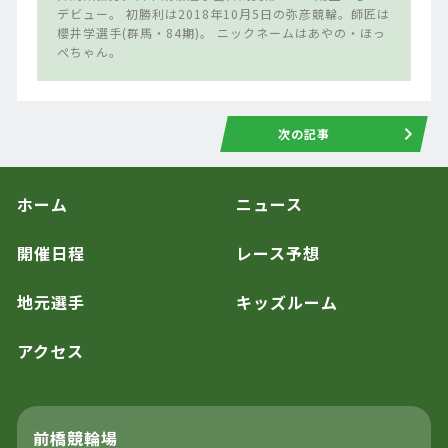
デビュー。 初勝利は2018年10月5日の弥彦競輪。師匠は
櫻井学選手(群馬・84期)。 ニックネームはあやの・ほっ
ぺちゃん。
次の記事
ホーム
ニュース
開催日程
レース予想
地元選手
キッズルーム
アクセス
前橋競輪場