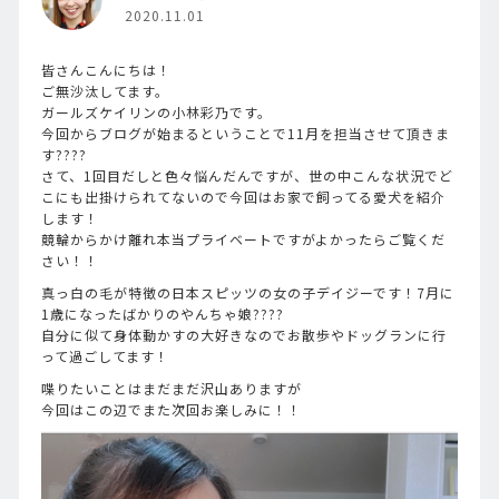
2020.11.01
皆さんこんにちは！
ご無沙汰してます。
ガールズケイリンの小林彩乃です。
今回からブログが始まるということで11月を担当させて頂きま
す????
さて、1回目だしと色々悩んだんですが、世の中こんな状況でど
こにも出掛けられてないので今回はお家で飼ってる愛犬を紹介
します！
競輪からかけ離れ本当プライベートですがよかったらご覧くだ
さい！！
真っ白の毛が特徴の日本スピッツの女の子デイジーです！7月に
1歳になったばかりのやんちゃ娘????
自分に似て身体動かすの大好きなのでお散歩やドッグランに行
って過ごしてます！
喋りたいことはまだまだ沢山ありますが
今回はこの辺でまた次回お楽しみに！！