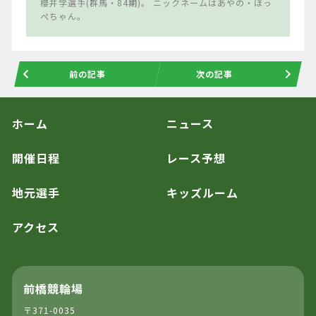
櫻井学選手(群馬・84期)。 ニックネームはあやの・ほっ
ぺちゃん。
前の記事
次の記事
ホーム
ニュース
開催日程
レース予想
地元選手
キッズルーム
アクセス
前橋競輪場
〒371-0035