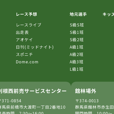
レース予想
地元選手
キッ
レースライブ
S級S班
催
出走表
S級1班
アオケイ
S級2班
日刊(ミッドナイト)
A級1班
スポニチ
A級2班
Dome.com
A級3班
L級1班
利根西前売サービスセンター
館林場外
〒371-0854
〒374-0013
群馬県前橋市大渡町一丁目2番地10
群馬県館林市赤生田
発売時間 7:30～16:00
開門時間 10:00～