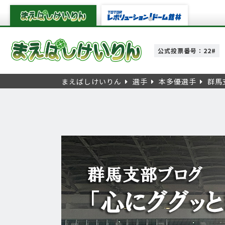
公式投票番号：22#
まえばしけいりん
選手
本多優選手
群馬