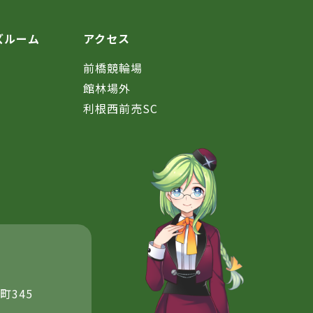
ズルーム
アクセス
前橋競輪場
館林場外
利根西前売SC
町345