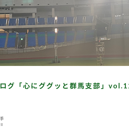
ログ「心にググッと群馬支部」vol.12
手
28