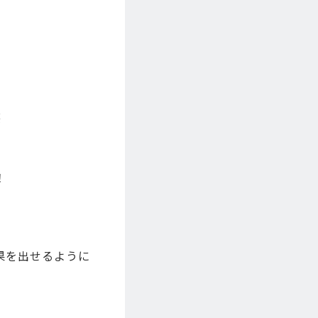
笑
！
果を出せるように