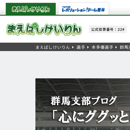
公式投票番号：22#
まえばしけいりん
選手
本多優選手
群馬