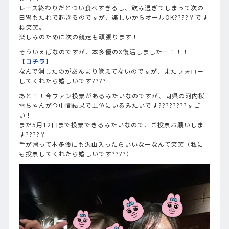
レース終わりだとつい食べすぎるし、飲み過ぎてしまって次の
日胃もたれで起きるのですが、楽しいからオールOK????‍♀️です
ね笑笑。
楽しみのために次の競走も頑張ります！
そういえばなのですが、本多優のX復活しましたー！！！
【
コチラ
】
なんで消したのがあんまり覚えてないのですが、またフォロー
してくれたら嬉しいです????
あと！！今ファン投票があるみたいなのですが、同県の河内桜
雪ちゃんが今中間結果で上位にいるみたいです????????すご
い！
まだ5月12日まで投票できるみたいなので、ご投票お願いしま
す????‍♀️
手が滑って本多優にも沢山入ったらいいなーなんて笑笑（私に
も投票してくれたら嬉しいです????）