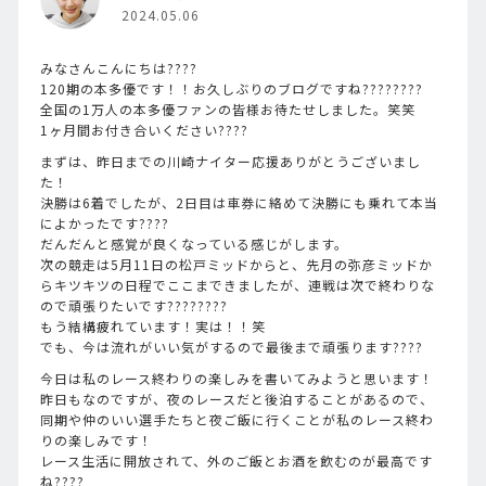
2024.05.06
みなさんこんにちは????
120期の本多優です！！お久しぶりのブログですね????????
全国の1万人の本多優ファンの皆様お待たせしました。笑笑
1ヶ月間お付き合いください????
まずは、昨日までの川崎ナイター応援ありがとうございまし
た！
決勝は6着でしたが、2日目は車券に絡めて決勝にも乗れて本当
によかったです????
だんだんと感覚が良くなっている感じがします。
次の競走は5月11日の松戸ミッドからと、先月の弥彦ミッドか
らキツキツの日程でここまできましたが、連戦は次で終わりな
ので頑張りたいです????????
もう結構疲れています！実は！！笑
でも、今は流れがいい気がするので最後まで頑張ります????
今日は私のレース終わりの楽しみを書いてみようと思います！
昨日もなのですが、夜のレースだと後泊することがあるので、
同期や仲のいい選手たちと夜ご飯に行くことが私のレース終わ
りの楽しみです！
レース生活に開放されて、外のご飯とお酒を飲むのが最高です
ね????