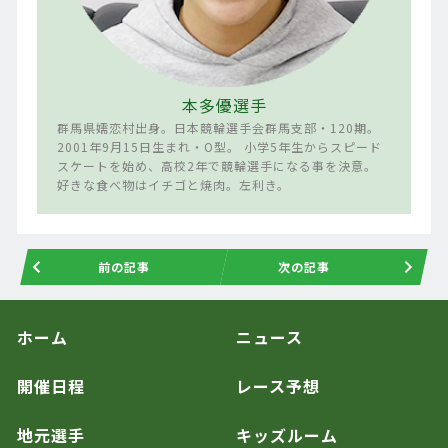
本多優選手
群馬県嬬恋村出身。日本競輪選手会群馬支部・120期。
2001年9月15日生まれ・O型。 小学5年生からスピード
スケートを始め、高校2年で競輪選手になる事を決意。
好きな食べ物はイチゴと焼肉。左利き。
前の記事
次の記事
ホーム
ニュース
開催日程
レース予想
地元選手
キッズルーム