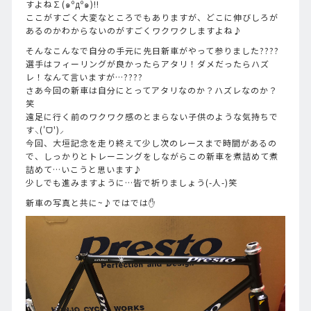
すよね∑(๑ºдº๑)!!
ここがすごく大変なところでもありますが、どこに伸びしろが
あるのかわからないのがすごくワクワクしますよね♪
そんなこんなで自分の手元に先日新車がやって参りました????
選手はフィーリングが良かったらアタリ！ダメだったらハズ
レ！なんて言いますが…????
さあ今回の新車は自分にとってアタリなのか？ハズレなのか？
笑
遠足に行く前のワクワク感のとまらない子供のような気持ちで
す⸜('ᗜ')⸝
今回、大垣記念を走り終えて少し次のレースまで時間があるの
で、しっかりとトレーニングをしながらこの新車を煮詰めて煮
詰めて…いこうと思います♪
少しでも進みますように…皆で祈りましょう(-人-)笑
新車の写真と共に~♪ではでは✋️