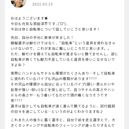
2021.03.15
おはようございます☀️
今日も元気な恩田淳平です⸜('ᗜ')⸝
今日は体と自転車について話していこうと思います！
先日、自分の手元に新車が来ました！
競輪選手は脚だけではなく、“自転車”という道具を使わなきゃ
いけないので、これが本当に難しいところだと思います。。
ただ、脚だけを鍛えても自転車が進まないと勝てませんし、逆に
自転車が良くても脚力不足していると道具を使いこなせないで
すよね？
実際にハンドルもサドルも種類がたくさんあり…そして自転車
に使われているパイプも沢山の種類があります????
その沢山の種類から自分に合っているパイプ(硬い･柔らかいや
反発が強い･弱い)などを探し出して、且つサドルの高さやハン
ドルの長さや…もう書いてるだけで頭が痛くなりそうです
笑????
選手は皆少しでも自転車が速く進んで勝てるように、試行錯誤
の日々を過ごしている…というのがよくわかりますね♪
これまた人の後ろに着く選手と、自分で前を走る選手とで、大
きくセッティングや自転車のフィーリングが違ったりするんで