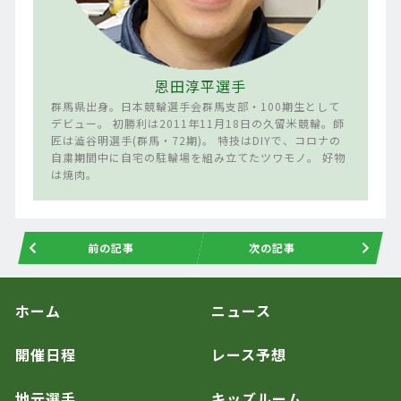
恩田淳平選手
群馬県出身。日本競輪選手会群馬支部・100期生として
デビュー。 初勝利は2011年11月18日の久留米競輪。師
匠は澁谷明選手(群馬・72期)。 特技はDIYで、コロナの
自粛期間中に自宅の駐輪場を組み立てたツワモノ。 好物
は焼肉。
前の記事
次の記事
ホーム
ニュース
開催日程
レース予想
地元選手
キッズルーム