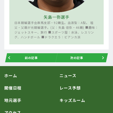
矢島一弥選手
日本競輪選手会群馬支部・92期生。血液型：A型。 祖
父・父親が元競輪選手。(父：矢島 信弥・46期) ■趣味：
ジェットスキー、旅行 ■スポーツ歴：水泳、レスリン
グ、ハンドボール ■ドラクエ５：ビアンカ派
前の記事
次の記事
ホーム
ニュース
開催日程
レース予想
地元選手
キッズルーム
アクセス