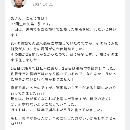
2024.10.21
皆さん、こんにちは！
92回生の矢島一弥です。
今回は、趣味でもある旅行で出掛けた場所を紹介したいと思い
ます！
8月の斡旋で久留米競輪に参加していたのですが、その時に追加
斡旋が入り、その場所が佐世保競輪でした。
その間が2日間しかなかったので、家に帰宅せず、九州にそのま
ま滞在しました！
1日目は練習で自転車に乗り、2日目は長崎市を観光しました。
佐世保市と長崎市はかなり離れているので、なかなかこういっ
た機会がないと行く事がありません！
真夏で暑かったのですが、軍艦島のツアーがあると聞いたので
行ってきました????
現在は、波が高くなければ上陸は出来ますが、建物の近くに
は、近寄れないようになっていました。
ガイドは、ここ数年で崩れるだろうと言っていました。
もし、興味がある人は、早めに行った方がいいかもしれません
ね????