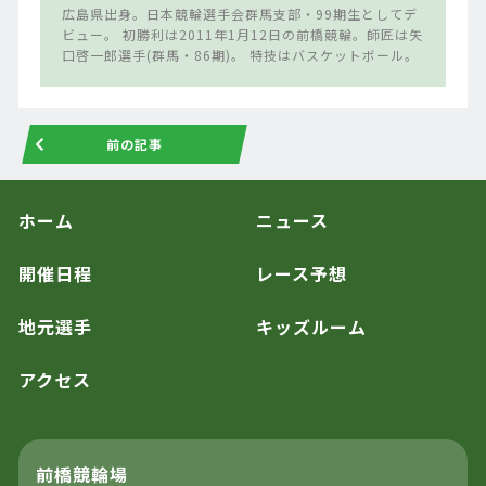
広島県出身。日本競輪選手会群馬支部・99期生としてデ
ビュー。 初勝利は2011年1月12日の前橋競輪。師匠は矢
口啓一郎選手(群馬・86期)。 特技はバスケットボール。
前の記事
ホーム
ニュース
開催日程
レース予想
地元選手
キッズルーム
アクセス
前橋競輪場