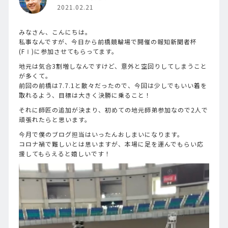
2021.02.21
みなさん、こんにちは。
私事なんですが、今日から前橋競輪場で開催の報知新聞者杯
(FⅠ)に参加させてもらってます。
地元は気合3割増しなんですけど、意外と空回りしてしまうこと
が多くて。
前回の前橋は7.7.1と散々だったので、今回は少しでもいい着を
取れるよう、目標は大きく決勝に乗ること！
それに師匠の追加が決まり、初めての地元師弟参加なので2人で
頑張れたらと思います。
今月で僕のブログ担当はいったんおしまいになります。
コロナ禍で難しいとは思いますが、本場に足を運んでもらい応
援してもらえると嬉しいです！