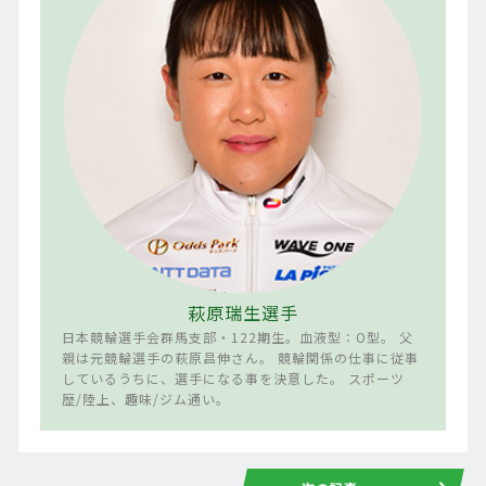
萩原瑞生選手
日本競輪選手会群馬支部・122期生。血液型：O型。 父
親は元競輪選手の萩原昌伸さん。 競輪関係の仕事に従事
しているうちに、選手になる事を決意した。 スポーツ
歴/陸上、趣味/ジム通い。