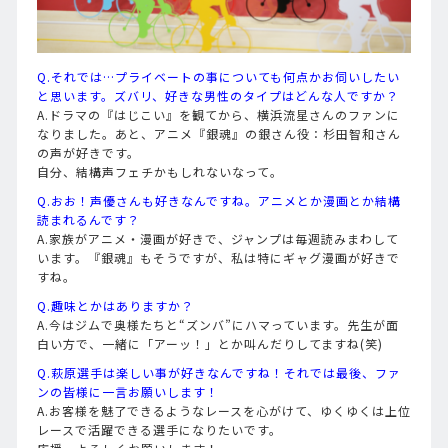
Q.それでは…プライベートの事についても何点かお伺いしたい
と思います。ズバリ、好きな男性のタイプはどんな人ですか？
A.ドラマの『はじこい』を観てから、横浜流星さんのファンに
なりました。あと、アニメ『銀魂』の銀さん役：杉田智和さん
の声が好きです。
自分、結構声フェチかもしれないなって。
Q.おお！声優さんも好きなんですね。アニメとか漫画とか結構
読まれるんです？
A.家族がアニメ・漫画が好きで、ジャンプは毎週読みまわして
います。『銀魂』もそうですが、私は特にギャグ漫画が好きで
すね。
Q.趣味とかはありますか？
A.今はジムで奥様たちと“ズンバ”にハマっています。先生が面
白い方で、一緒に「アーッ！」とか叫んだりしてますね(笑)
Q.萩原選手は楽しい事が好きなんですね！それでは最後、ファ
ンの皆様に一言お願いします！
A.お客様を魅了できるようなレースを心がけて、ゆくゆくは上位
レースで活躍できる選手になりたいです。