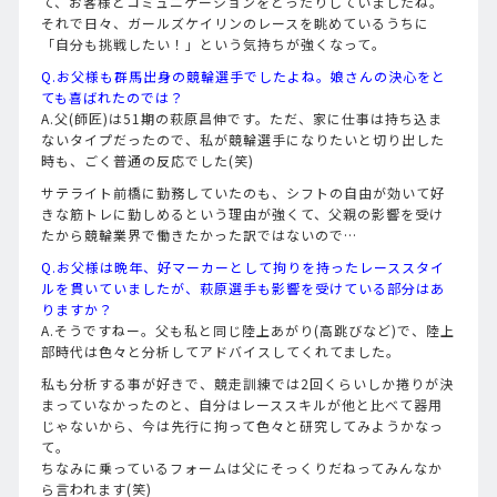
て、お客様とコミュニケーションをとったりしていましたね。
それで日々、ガールズケイリンのレースを眺めているうちに
「自分も挑戦したい！」という気持ちが強くなって。
Q.お父様も群馬出身の競輪選手でしたよね。娘さんの決心をと
ても喜ばれたのでは？
A.父(師匠)は51期の萩原昌伸です。ただ、家に仕事は持ち込ま
ないタイプだったので、私が競輪選手になりたいと切り出した
時も、ごく普通の反応でした(笑)
サテライト前橋に勤務していたのも、シフトの自由が効いて好
きな筋トレに勤しめるという理由が強くて、父親の影響を受け
たから競輪業界で働きたかった訳ではないので…
Q.お父様は晩年、好マーカーとして拘りを持ったレーススタイ
ルを貫いていましたが、萩原選手も影響を受けている部分はあ
りますか？
A.そうですねー。父も私と同じ陸上あがり(高跳びなど)で、陸上
部時代は色々と分析してアドバイスしてくれてました。
私も分析する事が好きで、競走訓練では2回くらいしか捲りが決
まっていなかったのと、自分はレーススキルが他と比べて器用
じゃないから、今は先行に拘って色々と研究してみようかなっ
て。
ちなみに乗っているフォームは父にそっくりだねってみんなか
ら言われます(笑)